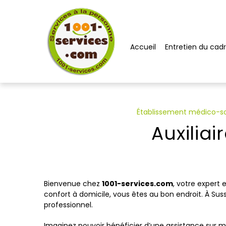
Panneau de gestion des cookies
Accueil
Entretien du cadr
Établissement médico-soc
Auxilia
Bienvenue chez
1001-services.com
, votre expert 
confort à domicile, vous êtes au bon endroit. À Suss
professionnel.
Imaginez pouvoir bénéficier d’une assistance sur m