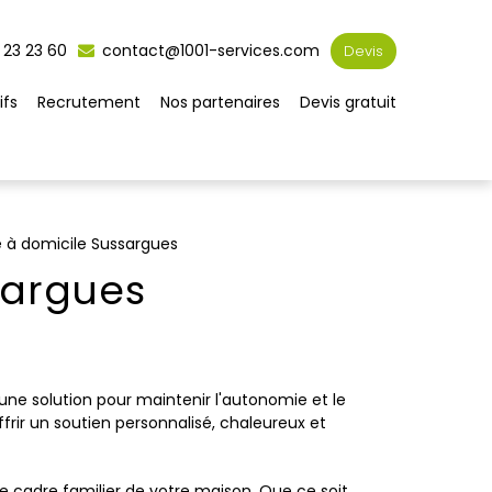
 23 23 60
contact@1001-services.com
Devis
ifs
Recrutement
Nos partenaires
Devis gratuit
ie à domicile Sussargues
ssargues
 une solution pour maintenir l'autonomie et le
ffrir un soutien personnalisé, chaleureux et
e cadre familier de votre maison. Que ce soit