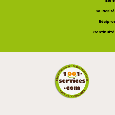
Bien
Solidarité
Récipro
Continuité