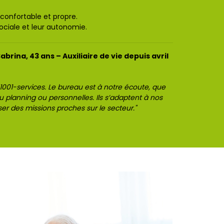
confortable et propre.
ociale et leur autonomie.
rina, 43 ans – Auxiliaire de vie depuis avril
1001-services. Le bureau est à notre écoute, que
 au planning ou personnelles. Ils s’adaptent à nos
iser des missions proches sur le secteur."