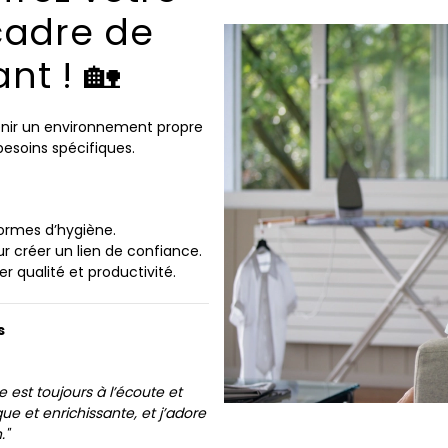
cadre de
ant ! 🏡
tenir un environnement propre
besoins spécifiques.
normes d’hygiène.
 créer un lien de confiance.
r qualité et productivité.
s
e est toujours à l’écoute et
e et enrichissante, et j’adore
."