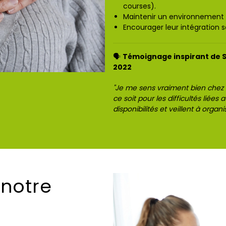
courses).
Maintenir un environnement 
Encourager leur intégration s
🗣️
Témoignage inspirant de Sab
2022
"Je me sens vraiment bien chez 
ce soit pour les difficultés liées
disponibilités et veillent à organ
 notre