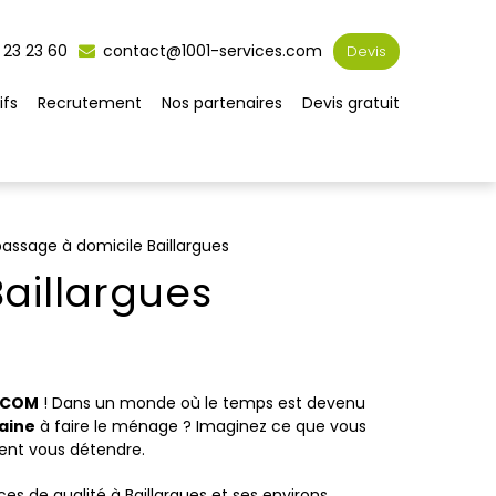
 23 23 60
contact@1001-services.com
Devis
ifs
Recrutement
Nos partenaires
Devis gratuit
assage à domicile Baillargues
aillargues
S.COM
! Dans un monde où le temps est devenu
aine
à faire le ménage ? Imaginez ce que vous
ment vous détendre.
es de qualité à Baillargues et ses environs,