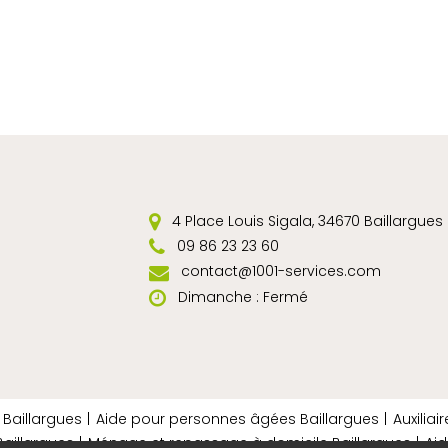
4 Place Louis Sigala, 34670 Baillargues
09 86 23 23 60
contact@1001-services.com
Dimanche : Fermé
 Baillargues
Aide pour personnes âgées Baillargues
Auxiliai
aillargues
Ménage et repassage à domicile Baillargues
Aid