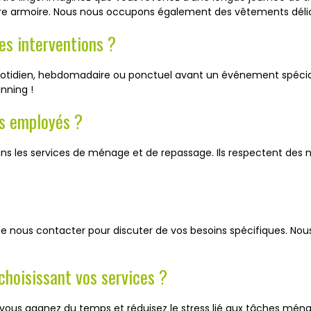
tre armoire. Nous nous occupons également des vêtements délica
des interventions ?
uotidien, hebdomadaire ou ponctuel avant un événement spécia
nning !
os employés ?
s les services de ménage et de repassage. Ils respectent des no
t de nous contacter pour discuter de vos besoins spécifiques. Nou
 choisissant vos services ?
 vous gagnez du temps et réduisez le stress lié aux tâches mé