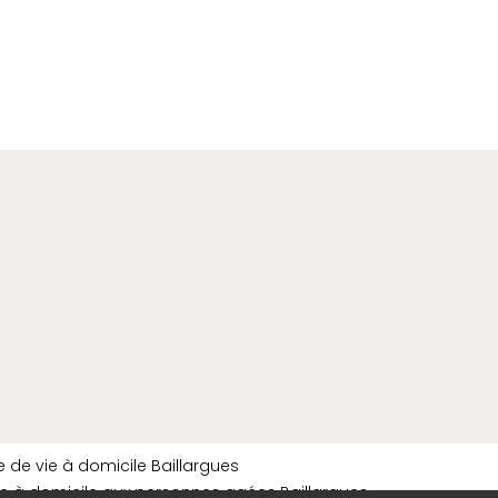
re de vie à domicile Baillargues
e à domicile aux personnes agées Baillargues