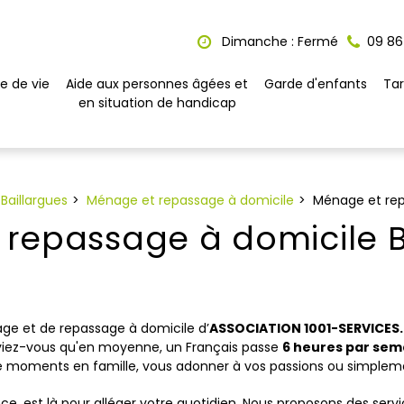
Dimanche : Fermé
09 86
e de vie
Aide aux personnes âgées et
Garde d'enfants
Tar
en situation de handicap
Baillargues
Ménage et repassage à domicile
Ménage et rep
repassage à domicile B
ge et de repassage à domicile d’
ASSOCIATION 1001-SERVICE
iez-vous qu'en moyenne, un Français passe
6 heures par sem
r de moments en famille, vous adonner à vos passions ou simple
ce, est là pour alléger votre quotidien. Nous proposons des servic