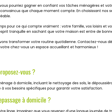
us pourriez gagner en confiant vos tâches ménagères et votre
convaincus que chaque moment compte. En choisissant nos se
réable.
s pour ce qui compte vraiment : votre famille, vos loisirs et vo
esprit tranquille en sachant que votre maison est entre de bonn
ns transformer votre routine quotidienne. Contactez-nous dès 
e votre chez-vous un espace accueillant et harmonieux !
proposez-vous ?
age à domicile, incluant le nettoyage des sols, le dépoussiéra
 vos besoins spécifiques pour garantir votre satisfaction.
epassage à domicile ?
votre linge. Imaginez que vous revenez d’une longue journée de